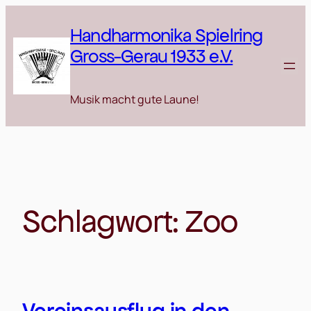
Zum
Inhalt
Handharmonika Spielring
springen
Gross-Gerau 1933 e.V.
Musik macht gute Laune!
Schlagwort:
Zoo
Vereinsausflug in den