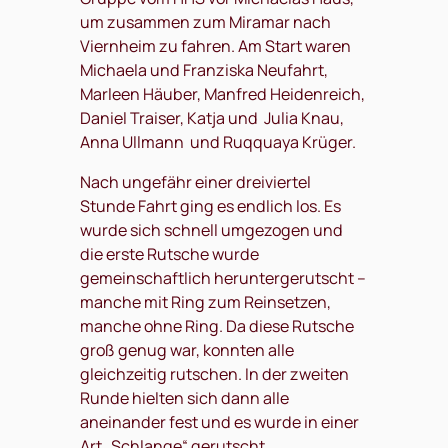
um zusammen zum Miramar nach
Viernheim zu fahren. Am Start waren
Michaela und Franziska Neufahrt,
Marleen Häuber, Manfred Heidenreich,
Daniel Traiser, Katja und Julia Knau,
Anna Ullmann und Ruqquaya Krüger.
Nach ungefähr einer dreiviertel
Stunde Fahrt ging es endlich los. Es
wurde sich schnell umgezogen und
die erste Rutsche wurde
gemeinschaftlich heruntergerutscht –
manche mit Ring zum Reinsetzen,
manche ohne Ring. Da diese Rutsche
groß genug war, konnten alle
gleichzeitig rutschen. In der zweiten
Runde hielten sich dann alle
aneinander fest und es wurde in einer
Art „Schlange“ gerutscht.