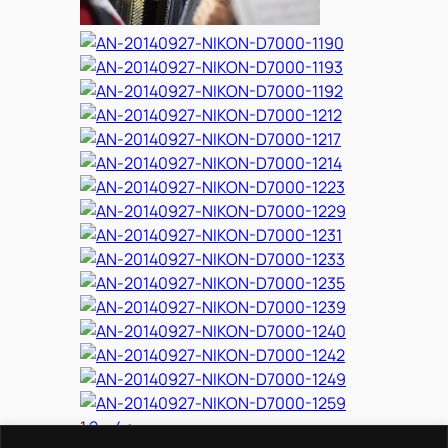
1
2
…
4
►