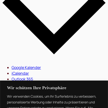
Google Kalender
iCalendar
Outlook 365
Outlook Live
Wir schützen Ihre Privatsphäre
.ics-Datei exportieren
Exportiere Outlook .ics Datei
Wir verwenden Cookies, um Ihr Surferlebnis zu verbessern,
personalisierte Werbung oder Inhalte zu präsentieren und
unseren Datenverkehr zu analysieren. Wenn Sie auf „Alle