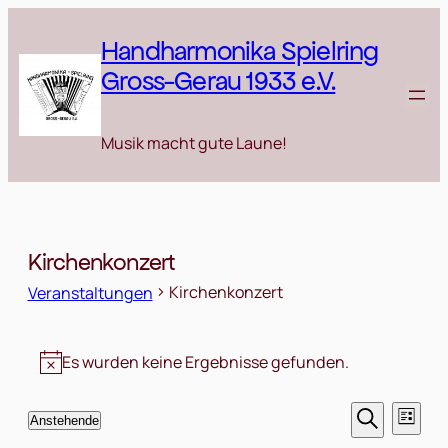
Handharmonika Spielring
Gross-Gerau 1933 e.V.
Musik macht gute Laune!
Kirchenkonzert
Kirchenkonzert
Veranstaltungen
Veranstaltungen
Es wurden keine Ergebnisse gefunden.
Hinweis
Verans
Ve
Anstehende
Liste
Datum
Suche