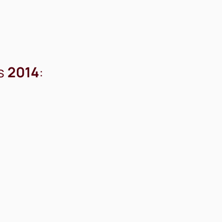
us
2014
: