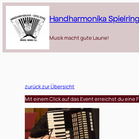
Zum
Inhalt
Handharmonika Spielring 
springen
Musik macht gute Laune!
zurück zur Übersicht
Mit einem Click auf das Event erreichst du eine F